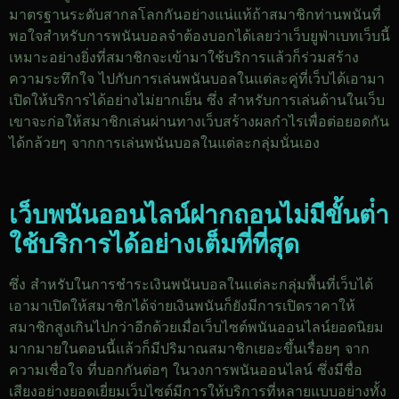
มาตรฐานระดับสากลโลกกันอย่างแน่แท้ถ้าสมาชิกท่านพนันที่
พอใจสำหรับการพนันบอลจำต้องบอกได้เลยว่าเว็บยูฟ่าเบทเว็บนี้
เหมาะอย่างยิ่งที่สมาชิกจะเข้ามาใช้บริการแล้วก็ร่วมสร้าง
ความระทึกใจ ไปกับการเล่นพนันบอลในแต่ละคู่ที่เว็บได้เอามา
เปิดให้บริการได้อย่างไม่ยากเย็น ซึ่ง สำหรับการเล่นด้านในเว็บ
เขาจะก่อให้สมาชิกเล่นผ่านทางเว็บสร้างผลกำไรเพื่อต่อยอดกัน
ได้กล้วยๆ จากการเล่นพนันบอลในแต่ละกลุ่มนั่นเอง
เว็บพนันออนไลน์ฝากถอนไม่มีขั้นต่ํา
ใช้บริการได้อย่างเต็มที่ที่สุด
ซึ่ง สำหรับในการชำระเงินพนันบอลในแต่ละกลุ่มพื้นที่เว็บได้
เอามาเปิดให้สมาชิกได้จ่ายเงินพนันก็ยังมีการเปิดราคาให้
สมาชิกสูงเกินไปกว่าอีกด้วยเมื่อเว็บไซต์พนันออนไลน์ยอดนิยม
มากมายในตอนนี้แล้วก็มีปริมาณสมาชิกเยอะขึ้นเรื่อยๆ จาก
ความเชื่อใจ ที่บอกกันต่อๆ ในวงการพนันออนไลน์ ซึ่งมีชื่อ
เสียงอย่างยอดเยี่ยมเว็บไซต์มีการให้บริการที่หลายแบบอย่างทั้ง