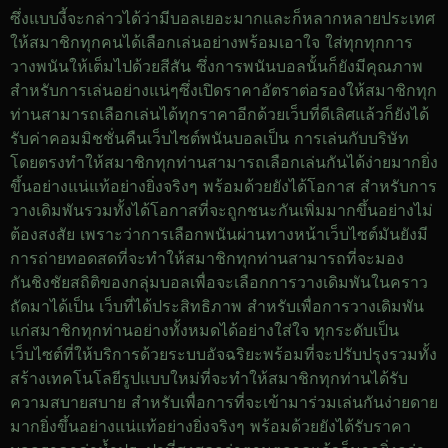
ซึ่งแบบงี้จะกล่าวได้ว่ามีบอลเยอะมากและก็หลากหลายประเทศ
ให้สมาชิกทุกคนได้เลือกเล่นอย่างพร้อมเอาใจ ใส่ทุกทุกการ
วางพนันให้เต็มไปด้วยสีสัน ซึ่งการพนันบอลนั้นก็ยังมีคุณภาพ
สำหรับการเล่นอย่างแน่ๆซึ่งเปิดราคาอัตราต่อรองให้สมาชิกทุก
ท่านสามารถเลือกเล่นได้ทุกราคาอีกด้วยเว็บที่ดีเลิศแล้วก็ยังได้
รับค่าคอมมิชชั่นคืนเว็บไซต์พนันบอลเป็น การเล่นกับบริษัท
โดยตรงทำให้สมาชิกทุกท่านสามารถเลือกเล่นกันได้ง่ายมากยิ่ง
ขึ้นอย่างแน่แท้อย่างยิ่งจริงๆ พร้อมด้วยยังได้โอกาส สำหรับการ
วางเดิมพันรวมทั้งได้โอกาสที่จะถูกชนะกันเพิ่มมากขึ้นอย่างไม่
ต้องสงสัย เพราะว่าการเลือกพนันผ่านทางหน้าเว็บไซต์มันยังมี
การถ่ายทอดสดที่จะทำให้สมาชิกทุกท่านสามารถที่จะมอง
กันชิงชัยสถิติของกลุ่มบอลเพื่อจะเลือกการวางเดิมพันในคราว
ถัดมาได้เป็น เว็บที่ได้ประสิทธิภาพ สำหรับเพื่อการวางเดิมพัน
แก่สมาชิกทุกท่านอย่างทั้งหมดได้อย่างใส่ใจ ทุกระดับเป็น
เว็บไซต์ที่ให้บริการด้วยระบบอัจฉริยะพร้อมที่จะปรับปรุงรวมทั้ง
สร้างเทคโนโลยีรูปแบบใหม่ที่จะทำให้สมาชิกทุกท่านได้รับ
ความสบายสบาย สำหรับเพื่อการที่จะเข้ามาร่วมเล่นกันง่ายดาย
มากยิ่งขึ้นอย่างแน่แท้อย่างยิ่งจริงๆ พร้อมด้วยยังได้รับราคา