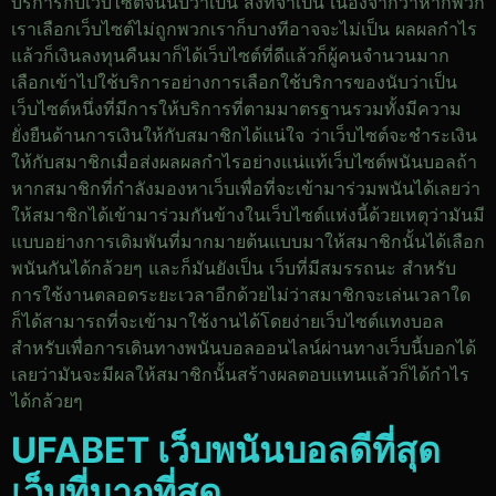
บริการกับเว็บไซต์จีนนับว่าเป็น สิ่งที่จำเป็น เนื่องจากว่าหากพวก
เราเลือกเว็บไซต์ไม่ถูกพวกเราก็บางทีอาจจะไม่เป็น ผลผลกำไร
แล้วก็เงินลงทุนคืนมาก็ได้เว็บไซต์ที่ดีแล้วก็ผู้คนจำนวนมาก
เลือกเข้าไปใช้บริการอย่างการเลือกใช้บริการของนับว่าเป็น
เว็บไซต์หนึ่งที่มีการให้บริการที่ตามมาตรฐานรวมทั้งมีความ
ยั่งยืนด้านการเงินให้กับสมาชิกได้แน่ใจ ว่าเว็บไซต์จะชำระเงิน
ให้กับสมาชิกเมื่อส่งผลผลกำไรอย่างแน่แท้เว็บไซต์พนันบอลถ้า
หากสมาชิกที่กำลังมองหาเว็บเพื่อที่จะเข้ามาร่วมพนันได้เลยว่า
ให้สมาชิกได้เข้ามาร่วมกันข้างในเว็บไซต์แห่งนี้ด้วยเหตุว่ามันมี
แบบอย่างการเดิมพันที่มากมายต้นแบบมาให้สมาชิกนั้นได้เลือก
พนันกันได้กล้วยๆ และก็มันยังเป็น เว็บที่มีสมรรถนะ สำหรับ
การใช้งานตลอดระยะเวลาอีกด้วยไม่ว่าสมาชิกจะเล่นเวลาใด
ก็ได้สามารถที่จะเข้ามาใช้งานได้โดยง่ายเว็บไซต์แทงบอล
สำหรับเพื่อการเดินทางพนันบอลออนไลน์ผ่านทางเว็บนี้บอกได้
เลยว่ามันจะมีผลให้สมาชิกนั้นสร้างผลตอบแทนแล้วก็ได้กำไร
ได้กล้วยๆ
UFABET เว็บพนันบอลดีที่สุด
เว็บที่มากที่สุด