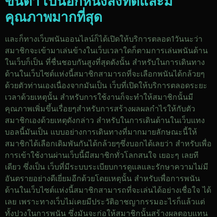
ขั้นต่ำ เป็นอีกหนึ่งสิ่งที่ดีและมี
คุณภาพมากที่สุด
และก็ทางเว็บพนันออนไลน์ก็ได้เปิดให้บริการตลอด1วันนะว่า
สมาชิกจะเข้ามาเล่นข้างในเว็บเวลาใดก็ตามการเล่นพนันด้าน
ในเว็บก็เป็น ที่ชื่นชอบกันสูงที่สุดดังนั้น สำหรับในการเดินทาง
ด้านในเว็บไซต์แห่งนี้สมาชิกสามารถที่จะเลือกพนันได้กล้วยๆ
ด้วยตัวท่านเองเนื่องจากมันเป็น เว็บที่เปิดให้บริการตลอดระยะ
เวลาด้วยเหตุนั้น สำหรับการใช้งานก็จะทำให้สมาชิกนั้นมี
คุณภาพเพิ่มขึ้นเรื่อยๆสำหรับการสร้างผลผลกำไรให้กับตัว
สมาชิกเองด้วยเหตุดังกล่าว สำหรับในการเดินด้านในเว็บแทง
บอลนี้มันเป็น แบบอย่างการเดินทางที่มากมายลักษณะนี้ให้
สมาชิกได้เลือกเดิมพันกันได้กล้วยๆซึ่งบอกได้เลยว่า สำหรับเพื่อ
การเข้าใช้งานผ่านเว็บนี้มีสมาชิกทั่วโลกสนใจ เยอะๆ เลยที
เดียว ซึ่งเป็น เว็บที่มีระบบระเบียบการดูแลและรักษาความไม่มี
อันตรายอย่างดีเยี่ยมอีกด้วยโดยเหตุนั้น สำหรับเพื่อการพนัน
ด้านในเว็บไซต์แห่งนี้สมาชิกสามารถที่จะเล่นได้อย่างเชื่อใจ ได้
เลย เพราะทางเว็บไม่เคยมีประวัติอาชญากรรมอะไรก็แล้วแต่
ทั้งปวงในการพนัน ซึ่งมันจะก่อให้สมาชิกนั้นสร้างผลตอบแทน