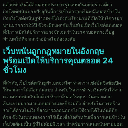
แล้วก็ทำเงินได้อีกนานาประการรูปแบบกันเลยคราวเดียว
เว็บไซต์พนันบอลปัจจุบันนี้การเข้ามาจ่ายเงินพนันบอลข้างใน
เว็บเว็บไซต์พนันยูฟ่าเบท ซึ่งโด่งดังเรียงนามที่เปิดให้บริการมา
นานมากกว่า25ปี ซึ่งจะผิดแผกกับเว็บสโบเบ็ตเว็บไซต์แทงบอล
ที่มีการเปิดให้บริการอย่างชัดเจนว่าในราคาบอลทางเว็บยู
ฟ่าเบทให้ดีมากกว่าอย่างไม่ต้องสงสัย
เว็บพนันถูกกฎหมายในอังกฤษ
พร้อมเปิดให้บริการคุณตลอด 24
ชั่วโมง
ที่สำคัญเว็บไซต์พนันยูฟ่าเบทจะมีตารางการแข่งขันชิงชัยเปิด
ให้พวกเราได้เลือกต้นแบบ สำหรับในการชำระเงินพนันได้ตาม
ความชอบพอกันอีกด้วย ซึ่งจะมีบอลในทุกๆ วันเยอะมาก
ล้นหลามมากมายแบบอย่างและก็รวมถึง สำหรับในการสร้าง
รายได้ด้านในเว็บก็สามารถถอนออกไปใช้จ่ายได้ในทันทีอีก
ด้วย ซึ่งในระบบของการไว้เนื้อเชื่อใจสำหรับเพื่อการเล่นข้างใน
เว็บไซต์ผมเป็น ผู้ที่ไม่ค่อยมีเวลา สำหรับการเล่นพนันตามบ่อน