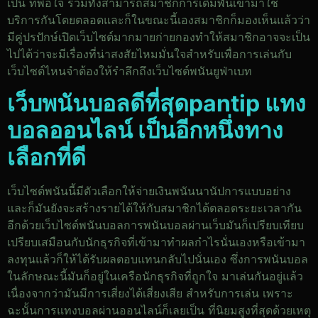
เป็น ที่พอใจ รวมทั้งสามารถสมาชิกการเดิมพันเข้ามาใช้
บริการกันโดยตลอดและก็ในขณะนี้เองสมาชิกก็มองเห็นแล้วว่า
มีคู่ปรปักษ์เปิดเว็บไซต์มากมายก่ายกองทำให้สมาชิกอาจจะเป็น
ไปได้ว่าจะมีเรื่องที่น่าสงสัยไหมมั่นใจสำหรับเพื่อการเล่นกับ
เว็บไซต์ไหนจำต้องให้รำลึกถึงเว็บไซต์พนันยูฟ่าเบท
เว็บพนันบอลดีที่สุดpantip แทง
บอลออนไลน์ เป็นอีกหนึ่งทาง
เลือกที่ดี
เว็บไซต์พนันนี้มีตัวเลือกให้จ่ายเงินพนันนานัปการแบบอย่าง
และก็มันยังจะสร้างรายได้ให้กับสมาชิกได้ตลอดระยะเวลากัน
อีกด้วยเว็บไซต์พนันบอลการพนันบอลผ่านเว็บมันก็เปรียบเทียบ
เปรียบเสมือนกับนักธุรกิจที่เข้ามาทำผลกำไรนั่นเองหรือเข้ามา
ลงทุนแล้วก็ให้ได้รับผลตอบแทนกลับไปนั่นเอง ซึ่งการพนันบอล
ในลักษณะนี้มันก็อยู่ในเครือนักธุรกิจที่ถูกใจ มาเล่นกันอยู่แล้ว
เนื่องจากว่ามันมีการเสี่ยงได้เสี่ยงเสีย สำหรับการเล่น เพราะ
ฉะนั้นการแทงบอลผ่านออนไลน์ก็เลยเป็น ที่นิยมสูงที่สุดด้วยเหตุ