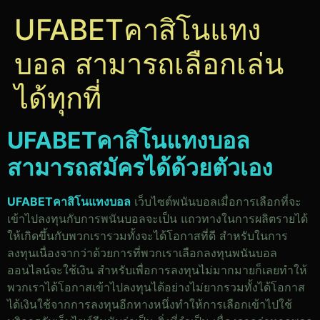
UFABETคาสิโนแทง
บอล สามารถเลือกเล่น
ได้ทุกที่
UFABETคาสิโนแทงบอล
สามารถสมัครได้ด้วยตัวเอง
UFABETคาสิโนแทงบอล
เว็บไซต์พนันบอลเมื่อการเลือกที่จะ
เข้าไปลงทุนกับการพนันบอลจะเป็น แถวทางในการผลิตรายได้
ให้เกิดขึ้นกับพวกเรารวมทั้งจะได้โอกาสที่ดี สำหรับในการ
ลงทุนเนื่องจากว่าด้วยการที่พวกเราเลือกลงทุนพนันบอล
ออนไลน์จะใช้เงิน สำหรับเพื่อการลงทุนไม่มากมายก็เลยทำให้
พวกเราได้โอกาสเข้าไปลงทุนได้อย่างไม่ยากรวมทั้งได้โอกาส
ได้เงินใช้จากการลงทุนอีกทางหนึ่งทำให้การเลือกเข้าไปใช้