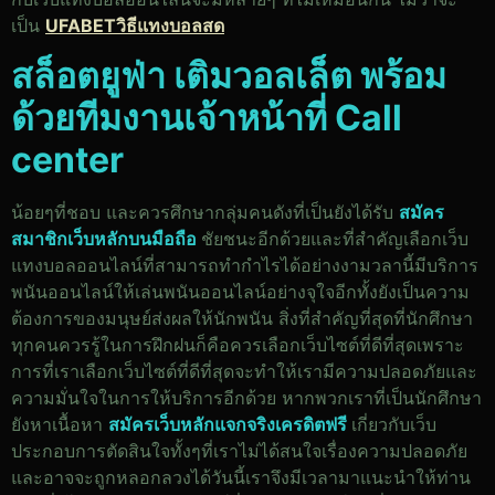
เป็น
UFABETวิธีแทงบอลสด
สล็อตยูฟ่า เติมวอลเล็ต พร้อม
ด้วยทีมงานเจ้าหน้าที่ Call
center
น้อยๆที่ชอบ และควรศึกษากลุ่มคนดังที่เป็นยังได้รับ
สมัคร
สมาชิกเว็บหลักบนมือถือ
ชัยชนะอีกด้วยและที่สำคัญเลือกเว็บ
แทงบอลออนไลน์ที่สามารถทำกำไรได้อย่างงามวลานี้มีบริการ
พนันออนไลน์ให้เล่นพนันออนไลน์อย่างจุใจอีกทั้งยังเป็นความ
ต้องการของมนุษย์ส่งผลให้นักพนัน สิ่งที่สำคัญที่สุดที่นักศึกษา
ทุกคนควรรู้ในการฝึกฝนก็คือควรเลือกเว็บไซต์ที่ดีที่สุดเพราะ
การที่เราเลือกเว็บไซต์ที่ดีที่สุดจะทำให้เรามีความปลอดภัยและ
ความมั่นใจในการให้บริการอีกด้วย หากพวกเราที่เป็นนักศึกษา
ยังหาเนื้อหา
สมัครเว็บหลักแจกจริงเครดิตฟรี
เกี่ยวกับเว็บ
ประกอบการตัดสินใจทั้งๆที่เราไม่ได้สนใจเรื่องความปลอดภัย
และอาจจะถูกหลอกลวงได้วันนี้เราจึงมีเวลามาแนะนำให้ท่าน