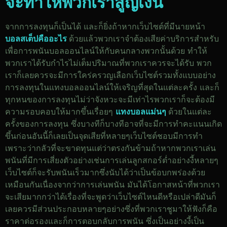
จะทำให้พวกเราสูญเงิน
จากการลงทุนก็เป็นได้ และก็ยิ่งถ้าหากเว็บไซต์ที่มีนายหน้า
บอลสเต็ปคืออะไร
ด้วยแล้วพวกเราจำต้องเสียค่าบริการสำหรับ
เพื่อการพนันบอลออนไลน์ให้กับคนกลางพวกนั้นด้วย ทำให้
พวกเราได้รับกำไรไม่เต็มปริมาณที่พวกเราควรจะได้รับ พวก
เราก็เลยควรจะมีการใคร่ครวญเลือกเว็บไซต์รวมทั้งแบบอย่าง
การลงทุนในแทงบอลออนไลน์ให้เจริญที่สุดในแต่ละครั้ง และก็
ทุกหนของการลงทุนไม่ว่าจังหวะจะมีเท่าไรพวกเราก็จะต้องมี
ความรอบคอบให้มากขึ้นเรื่อยๆ
แทงบอลแม่นๆ
ด้วยในแต่ละ
ครั้งของการลงทุน ซึ่งบางทีก็บางทีอาจที่จะมีการทำคะแนนเกิด
ขึ้นก่อนอันนี้ก็เลยเป็นจุดเสียที่หลายๆเว็บไซต์ชอบมีการทำ
เพราะว่ากลัวที่จะขาดทุนแต่ว่าตรงกันข้ามถ้าหากพวกเราเล่น
พนันที่มีการเสี่ยงตัวอย่างเช่นการเล่นลูกสกอร์ต่ำอย่างงี้หลายๆ
เว็บไซต์ก็จะรับพนันเร็วมากซึ่งนับได้ว่าเป็นข้อบกพร่องด้วย
เหมือนกันเนื่องจากว่าการเล่นพนัน มันได้โอกาสหน้าที่พวกเรา
จะเสียมากกว่าได้เรื่องที่จะพูดว่าเว็บไซต์ไหนดีหรือเปล่าดีมันก็
เลยควรมีส่วนประกอบหลายๆอย่างซึ่งที่พวกเราชูมาให้ฟังก็คือ
ราคาต่อรองและก็การตอบกลับการพนัน ซึ่งเป็นอย่างงี้เป็น