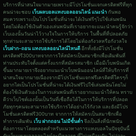
บริการที่น่าสนใจมากมายเพราะมีโปรโมชั่นแจกเครดิตฟรีที่ทุก
คนน่าจะชอบ
เว็บผลบอลแทงบอลออนไลน์ แนะนำ
กันพอ
สมควรเพราะเป็นโปรโมชั่นที่น่าจะได้เงินฟรีๆไปใช้เล่นพนัน
โดยไม่ต้องใช้เงินตัวเองเล่นพนันที่เราอยากจะแนะนำคนรู้จักว่า
เว็บเองนั้นวันน่าไว้วางใจในการให้บริการ ในพื้นที่ที่ปลอดภัย
ทุกท่านจะสามารถใช้บริการได้โดยไม่ต้องกังวลหรือกังวลใจ
เว็บฝาก-ถอน แทงบอลออนไลน์ไหนดี
อีกทั้งยังมีโปรโมชั่น
เครดิตฟรี300บาทจากการให้สมัครเป็นสมาชิกเพื่อเดิมพันที่
ท่านประทับใจตั้งแต่ครั้งแรกที่สมัครสมาชิก เมื่อมีเว็บพนันเกิด
ขึ้นมากมายเราจึงอยากแนะนำเว็บพนันออนไลน์ที่ให้บริการที่
น่าสนใจมากมายเนื่องจากมีโปรโมชั่นแจกฟรีเครดิตที่ใครๆก็
อยากไดเป็นโปรโมชั่นที่น่าจะได้เงินฟรีไปใช้เล่นพนันโดยไม่
ต้องใช้เงินตัวเองในการเล่นพนันที่เราอยากแนะนำให้คน ทราบ
ดีว่าเว็บไซต์เองนั้นเป็นวันที่เชื่อถือได้ในการให้บริการที่ปลอด
ภัยทุกๆคนจะสามารถใช้บริการได้อย่างไร้กังวล และยังมีโปร
โมชั่นเครดิตฟรี300บาท จากการให้สมัครเป็นสมาชิกเพื่อ
ทำการเดิมพัน
เว็บ ฝากถอน ไม่มีขั้นต่ำ
จึงเป็นสิ่งที่นักพนัน
ต้องการมาโดยตลอดสำหรับแนวทางการแทงบอลในปัจจุบันนี้
กับเว็บแทงบอลออนไลน์จะมีหลายๆ ที่ไม่เหมือนกัน ไม่ว่าจะ