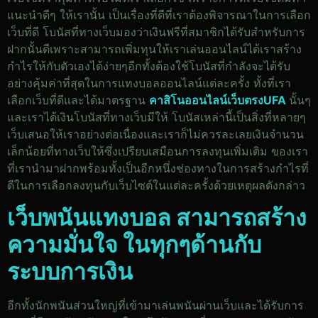
แนะนำดีๆ ให้เรานั้น เป็นเรื่องที่ดีที่เราต้องพิจารณาในการเลือก
เว็บที่ดี โบนัสที่ทางเว็บมองว่าเงินฟรีที่สมาชิกได้รับสำหรับการ
ฝากนั้นดีเพราะสามารถเพิ่มทุนให้เราเล่นออนไลน์ได้เราสร้าง
กำไรให้กับตัวเองได้ง่ายๆอีกทั้งต้องใช้โบนัสที่กำลังจะได้รับ
อย่างคุ้มค่าที่สุดในการแทงบอลออนไลน์แต่ละครั้ง ทั้งที่เรา
เลือกเว็บที่ดีและได้มาตรฐาน
คาสิโนออนไลน์เว็บตรงUFA
นั้นๆ
และเราได้เงินโบนัสที่ทางเว็บมีให้ โบนัสเหล่านี้เป็นสิ่งที่หลายๆ
เว็บเสนอให้เราอย่างต่อเนื่องและเราก็ไม่ควรละเลยเงินจำนวน
เล็กน้อยที่ทางเว็บให้ซึ่งเปรียบเสมือนการลงทุนเพิ่มเติม ของเรา
ที่เรานำมาฝากพร้อมทั้งเป็นอีกหนึ่งช่องทางในการสร้างกำไรที่
ดีในการเลือกลงทุนกับเว็บไซต์ในแต่ละครั้งด้วยเหตุผลดังกล่าว
เว็บพนันแทงบอล สามารถสร้าง
ความมั่นใจ ในทุกๆด้านกับ
ระบบการเงิน
อีกทั้งนักพนันส่วนใหญ่ที่เข้ามาเล่นพนันผ่านเว็บและได้รับการ