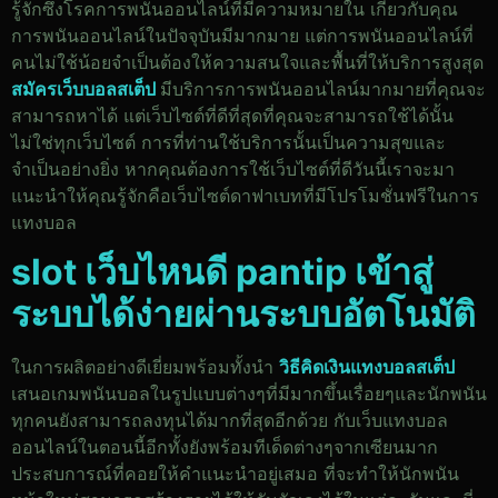
รู้จักซึ่งโรคการพนันออนไลน์ที่มีความหมายใน เกี่ยวกับคุณ
การพนันออนไลน์ในปัจจุบันมีมากมาย แต่การพนันออนไลน์ที่
คนไม่ใช้น้อยจำเป็นต้องให้ความสนใจและพื้นที่ให้บริการสูงสุด
สมัครเว็บบอลสเต็ป
มีบริการการพนันออนไลน์มากมายที่คุณจะ
สามารถหาได้ แต่เว็บไซต์ที่ดีที่สุดที่คุณจะสามารถใช้ได้นั้น
ไม่ใช่ทุกเว็บไซต์ การที่ท่านใช้บริการนั้นเป็นความสุขและ
จำเป็นอย่างยิ่ง หากคุณต้องการใช้เว็บไซต์ที่ดีวันนี้เราจะมา
แนะนำให้คุณรู้จักคือเว็บไซต์ดาฟาเบทที่มีโปรโมชั่นฟรีในการ
แทงบอล
slot เว็บไหนดี pantip เข้าสู่
ระบบได้ง่ายผ่านระบบอัตโนมัติ
ในการผลิตอย่างดีเยี่ยมพร้อมทั้งนำ
วิธีคิดเงินแทงบอลสเต็ป
เสนอเกมพนันบอลในรูปแบบต่างๆที่มีมากขึ้นเรื่อยๆและนักพนัน
ทุกคนยังสามารถลงทุนได้มากที่สุดอีกด้วย กับเว็บแทงบอล
ออนไลน์ในตอนนี้อีกทั้งยังพร้อมทีเด็ดต่างๆจากเซียนมาก
ประสบการณ์ที่คอยให้คำแนะนำอยู่เสมอ ที่จะทำให้นักพนัน