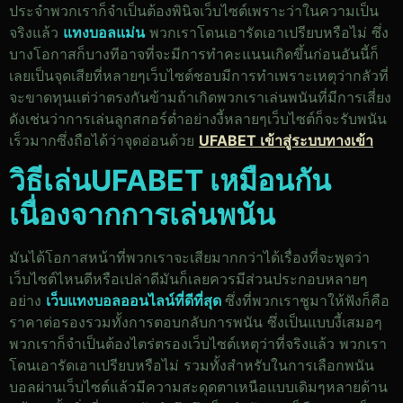
ประจำพวกเราก็จำเป็นต้องพินิจเว็บไซต์เพราะว่าในความเป็น
จริงแล้ว
แทงบอลแม่น
พวกเราโดนเอารัดเอาเปรียบหรือไม่ ซึ่ง
บางโอกาสก็บางทีอาจที่จะมีการทำคะแนนเกิดขึ้นก่อนอันนี้ก็
เลยเป็นจุดเสียที่หลายๆเว็บไซต์ชอบมีการทำเพราะเหตุว่ากลัวที่
จะขาดทุนแต่ว่าตรงกันข้ามถ้าเกิดพวกเราเล่นพนันที่มีการเสี่ยง
ดังเช่นว่าการเล่นลูกสกอร์ต่ำอย่างงี้หลายๆเว็บไซต์ก็จะรับพนัน
เร็วมากซึ่งถือได้ว่าจุดอ่อนด้วย
UFABET เข้าสู่ระบบทางเข้า
วิธีเล่นUFABET เหมือนกัน
เนื่องจากการเล่นพนัน
มันได้โอกาสหน้าที่พวกเราจะเสียมากกว่าได้เรื่องที่จะพูดว่า
เว็บไซต์ไหนดีหรือเปล่าดีมันก็เลยควรมีส่วนประกอบหลายๆ
อย่าง
เว็บแทงบอลออนไลน์ที่ดีที่สุด
ซึ่งที่พวกเราชูมาให้ฟังก็คือ
ราคาต่อรองรวมทั้งการตอบกลับการพนัน ซึ่งเป็นแบบงี้เสมอๆ
พวกเราก็จำเป็นต้องไตร่ตรองเว็บไซต์เหตุว่าที่จริงแล้ว พวกเรา
โดนเอารัดเอาเปรียบหรือไม่ รวมทั้งสำหรับในการเลือกพนัน
บอลผ่านเว็บไซต์แล้วมีความสะดุดตาเหนือแบบเดิมๆหลายด้าน