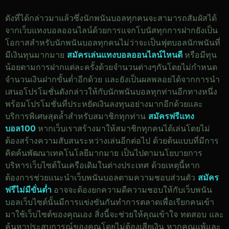
ดังที่ได้กล่าวมาแล้วซึ่งนักพนันบอลทุกคนจะสามารถสัมผัสได้
จากเว็บแทงบอลออนไลน์ด้วยการแจกโบนัสทุกการฝากยังเป็น
โอกาสสำหรับนักพนันบอลทุกคนไม่ว่าจะเป็นฟุตบอลนักพนันที่
มีเงินทุนมากมาย
สมัครเล่นแทงบอลออนไลน์ไหนดี
หรือมีทุน
น้อยตามการฝากแต่ละครั้งด้วยจำนวนต่างๆกันโดยไม่กำหนด
จำนวนเงินฝากขั้นต่ำอีกด้วย และยังเป็นผลพลอยได้จากการนำ
เสนอโปรโมชั่นดังกล่าวให้กับนักพนันบอลทุกท่านอีกทางหนึ่ง
พร้อมโปรโมชั่นที่ประหยัดเงินลงทุนอย่างมากอีกด้วยและ
บริการพิเศษสุดล้ำสำหรับสมาชิกทุกท่าน
สมัครฟรีแทง
บอล100
หากเว็บเราสร้างมาให้สมาชิกทุกคนได้เล่นโดยไม่
ต้องสร้างความสับสนระหว่างเล่นอีกต่อไป ด้วยต้นแบบที่มีการ
คิดค้นพัฒนาเทคโนโลยีมากมาย เป็นไปตามนโยบายการ
บริหารเว็บไซต์ในเครือเดิมในต่างประเทศ ด้วยเหตุนี้หาก
ต้องการช่วยแนะนำเว็บพนันบอลตามความชอบส่วนตัว
สมัคร
ฟรีไม่มีขั่นต่ำ
อาจจะต้องยกความดีความชอบให้กับเว็บพนัน
บอลเว็บไซต์นั้นมีการแข่งขันกันทำการตลาดเพื่อเรียกคนเข้า
มาใช้เว็บไซต์ของคุณเอง สิ่งนี้จะช่วยให้คุณเข้าใจ ทดสอบ และ
ค้นหาประสบการณ์ของคุณโดยไม่ต้องเสียเงิน หากคุณแพ้และ