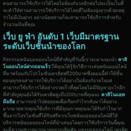
คนสามารถใช้บริการได้โดยไม่ต้องกังวลอีกต่อไปจะเป็นเว็บที่
จะทำให้ท่านสามารถใช้บริการได้โดยที่ไม่ต้องยุ่งยากด้วยเหตุ
ว่าไม่มีเงินฝาก อย่างน้อยท่านก็จะสามารถใช้บริการสำหรับ
จำนวนเงินที่คุณ
เว็บ ยู ฟ่า อันดับ 1 เว็บมีมาตรฐาน
ระดับเว็บชั้นนำของโลก
กิจกรรมพนันบอลออนไลน์ที่สำคัญที่วันนี้เราจะมาแนะนำ
คาสิ
โนออนไลน์ฝากถอนเร็ว
ให้คุณได้รู้จักวิธีการเล่นพนันออนไลน์
ที่มาพร้อมกับโปรโมชั่นเครดิตฟรี200บาทซึ่งตอนนี้ทำให้ขั้น
ตอนทุกคนสามารถใช้บริการได้อย่างไม่ต้องกังวลใจแต่
สามารถใช้บริการได้อย่างรวดเร็วที่สุดโดยไม่มีปัญหาอะไรอีก
ที่สำคัญคุณยังได้รับเครดิตสูงถึง200บาทที่คุณจะ
คาสิโนแอพ
มือถือ
สามารถนำไปต่อยอดเพื่อเรียกกำไรกลับมาได้อย่าง
มากมายหากคุณใช้บริการที่มีคุณภาพคุณจะได้รับกำไรมาก
ขึ้นจากโปรโมชั่นที่ได้รับฟรีจากเว็บพนันบอลออนไลน์ที่ให้
บริการพนันบอลออนไลน์ที่นำเสนอโดยการใช้บริการวันนี้คุณ
จะมีความสบายมากมายอยากเดิมพัน แทงบอลออนไลน์ เครดิต