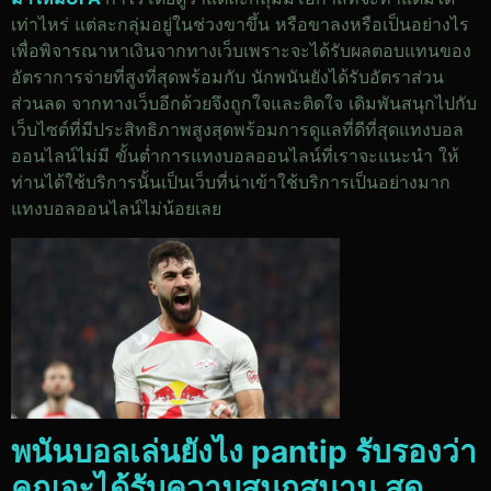
เท่าไหร่ แต่ละกลุ่มอยู่ในช่วงขาขึ้น หรือขาลงหรือเป็นอย่างไร
เพื่อพิจารณาหาเงินจากทางเว็บเพราะจะได้รับผลตอบแทนของ
อัตราการจ่ายที่สูงที่สุดพร้อมกับ นักพนันยังได้รับอัตราส่วน
ส่วนลด จากทางเว็บอีกด้วยจึงถูกใจและติดใจ เดิมพันสนุกไปกับ
เว็บไซต์ที่มีประสิทธิภาพสูงสุดพร้อมการดูแลที่ดีที่สุดแทงบอล
ออนไลน์ไม่มี ขั้นต่ำการแทงบอลออนไลน์ที่เราจะแนะนำ ให้
ท่านได้ใช้บริการนั้นเป็นเว็บที่น่าเข้าใช้บริการเป็นอย่างมาก
แทงบอลออนไลน์ไม่น้อยเลย
พนันบอลเล่นยังไง pantip รับรองว่า
คุณจะได้รับความสนุกสนาน สุด