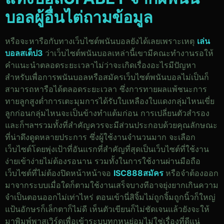
บอลผู้อื่นไต่ถามข้อมูล
หรือจะหารือกับทางเว็บไซต์พนันบอลยังได้เลยเพราะเหตุ
เล่น
บอลสเต็ป3
ว่าเว็บไซต์พนันบอลเหล่านี้เขามีคณะทำงานรอให้
คำแนะนำตลอดระยะเวลาไม่ว่าจะเกิดเรื่องอะไรมีปัญหา
สำหรับเพื่อการพนันบอลหรือสมัครเว็บไซต์พนันบอลไม่เป็นก็
สามารถหารือได้ตลอดระยะเวลา ซึ่งการทายผลแพ้ชนะการ
ทายลูกสูงต่ำการเตะมุมการได้รับใบเหลืองใบแดงกลุ่มไหนเขี่ย
ลูกก่อนกลุ่มไหนจะเป็นข้างทำแต้มก่อน การเปลี่ยนตัวสำรอง
และก็ฯลฯรวมทั้งที่สำคัญควรจะมีส่วนประกอบด้วยคุณลักษณะ
ที่น่าดึงดูดหลายประการ ซึ่งผู้ใช้งานจำนวนมาก จะเลือก
เว็บไซต์โดยพุ่งเป้าที่อันแรกที่สำคัญที่สุดเป็นเว็บไซต์ที่ใช้งาน
ง่ายเข้าง่ายไม่ต้องรอนาน รวมทั้งในการใช้งานผ่านมือถือ
เว็บไซต์ที่ไม่ต้องปิดหน้าหน้าจอ
ISC888สมัคร
หรือจำต้องออก
มาจากระบบเมื่อใดก็ตามใช้งานเสร็จบางทีอาจยุ่งยากเกินความ
จำเป็นตอนออกไม่เท่าไหร่ ตอนเข้านี่สิจิ้มไม่ถูกจิ้มถูกนิ้วก็ใหญ่
แป้นอักษรก็เล็กตาก็ไม่ดี เห็นตัวเขียนก็ไม่ชัดเจนแล้วยังจะให้
มาพิมพ์พาสเวิร์ดเพื่อเข้าระบบทุกหนย่อมไม่ใช่เรื่องที่ดีแน่