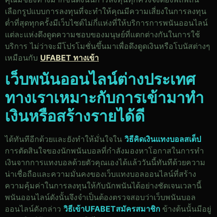
เลือกรูปแบบการลงทุนที่จะทำให้คุณมีความเสี่ยงในการลงทุน
ต่ำที่สุดทุกครั้งมีเว็บไซต์ไม่กี่แห่งที่ให้บริการการพนันออนไลน์
แต่ละแห่งดึงดูดความชอบของมนุษย์ที่แตกต่างกันในการใช้
บริการ ไม่ว่าจะมีโปรโมชั่นขึ้นมาเพื่อดึงดูดเงินหรือโบนัสต่างๆ
เหมือนกับ
UFABET ทางเข้า
เว็บพนันออนไลน์ต่างประเทศ
ทางเราเหมาะกับการเข้ามาทำ
เงินหรือสร้างรายได้ดี‎
ได้ทันทีอีกด้วยและยังทำให้มั่นใจใน
วิธีคิดเงินแทงบอลสเต็ป
การตัดสินใจของนักพนันบอลที่กำลังมองหาโอกาสในการทำ
เงินจากการแทงบอลด้วยตัวคุณเองได้แล้ววันนี้ทันทีด้วยความ
น่าเชื่อถือและความมั่นคงของเว็บแทงบอลออนไลน์ที่สร้าง
ความคุ้มค่าในการลงทุนให้กับนักพนันได้อย่างชัดเจนเวลานี้
พนันออนไลน์ดังนั้นจึงจำเป็นต้องตรวจสอบว่าเว็บพนันบอล
ออนไลน์ดังกล่าว
วิธีเข้าUFABETสมัครสมาชิก
ข้างต้นนั้นมีอยู่